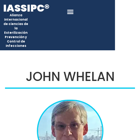
IASSIPC®
Alianza
Internacional
de ciencias de
la
Esterilización
Prevención y
Control de
Infecciones
JOHN WHELAN