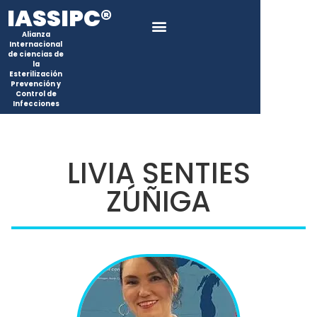
IASSIPC®
Alianza
Internacional
de ciencias de
la
Esterilización
Prevención y
Control de
Infecciones
LIVIA SENTIES
ZÚÑIGA